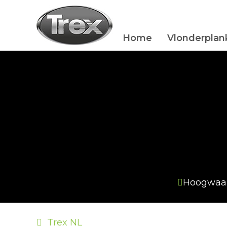
Home
Vlonderplan
Hoogwaa
Trex NL