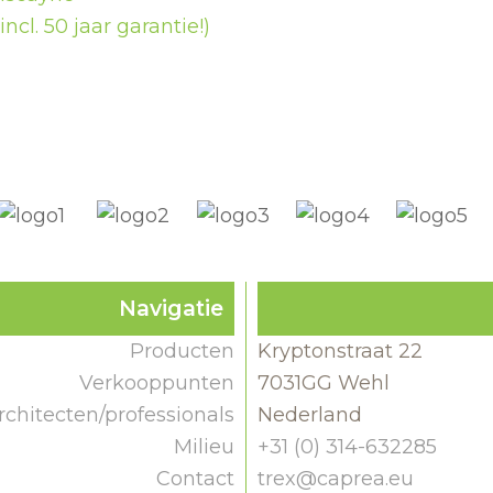
ncl. 50 jaar garantie!)
Navigatie
Producten
Kryptonstraat 22
Verkooppunten
7031GG Wehl
rchitecten/professionals
Nederland
Milieu
+31 (0) 314-632285
Contact
trex@caprea.eu