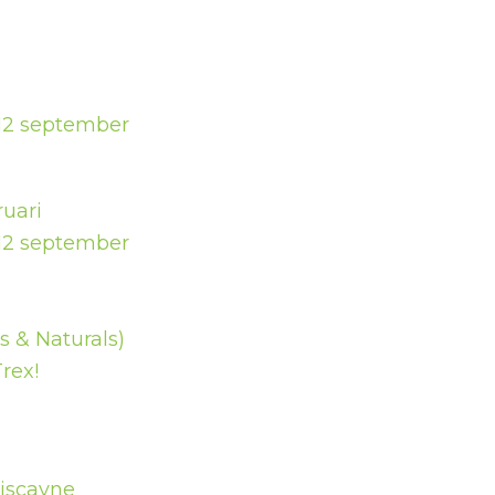
12 september
ruari
12 september
 & Naturals)
rex!
Biscayne