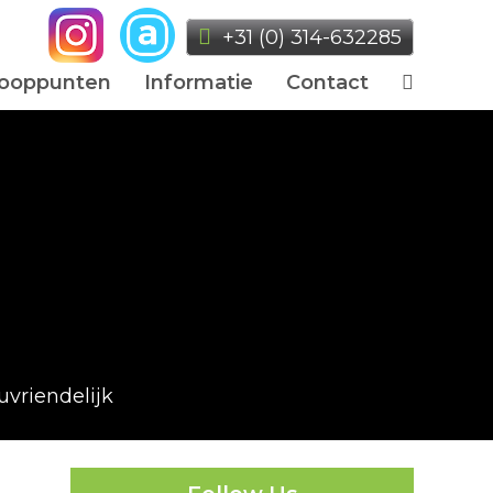
+31 (0) 314-632285
ooppunten
Informatie
Contact
uvriendelijk