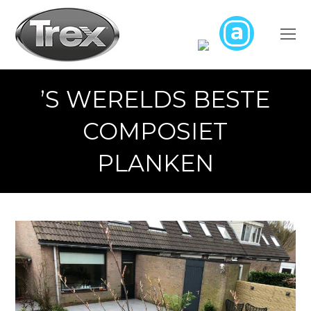
O
M
M
’S WERELDS BESTE
COMPOSIET
PLANKEN