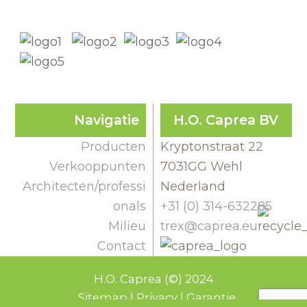
Navigatie
H.O. Caprea BV
Producten
Kryptonstraat 22
Verkooppunten
7031GG Wehl
Architecten/professi
Nederland
onals
+31 (0) 314-632285
Milieu
trex@caprea.eu
Contact
H.O. Caprea (©) 2024
Sitemap
|
Privacy
|
Garantie