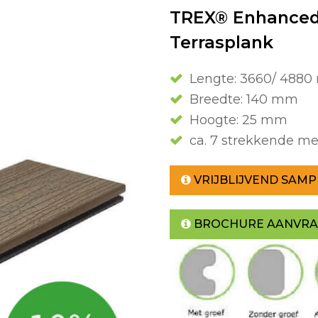
TREX® Enhanced 
Terrasplank
Lengte: 3660/ 488
Breedte: 140 mm
Hoogte: 25 mm
ca. 7 strekkende me
VRIJBLIJVEND SAMP
BROCHURE AANVR