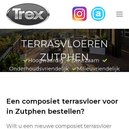
O
M
M
TERRASVLOEREN
ZUTPHEN
Hoogwaardig
Duurzaam
Onderhoudsvriendelijk
Milieuvriendelijk
Een composiet terrasvloer voor
in Zutphen bestellen?
Wilt u een nieuwe composiet terrasvloer