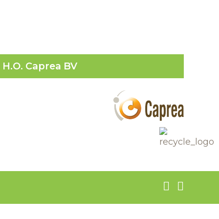
H.O. Caprea BV