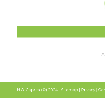
A
H.O. Caprea (©) 2024
Sitemap
|
Privacy
|
Gar