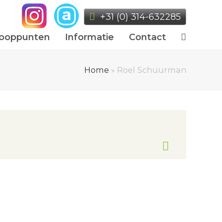
+31 (0) 314-632285
ooppunten
Informatie
Contact
Home
»
Roel Schuurman