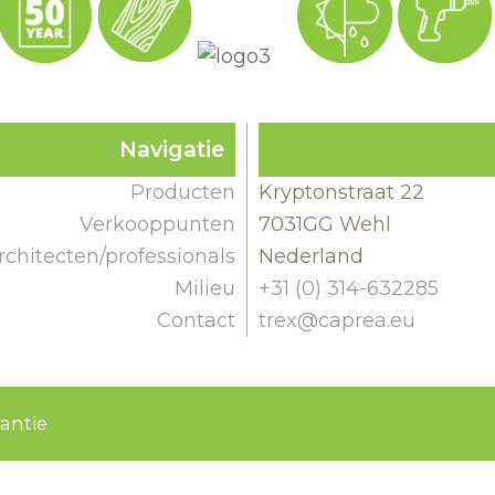
Navigatie
Producten
Kryptonstraat 22
Verkooppunten
7031GG Wehl
rchitecten/professionals
Nederland
Milieu
+31 (0) 314-632285
Contact
trex@caprea.eu
antie